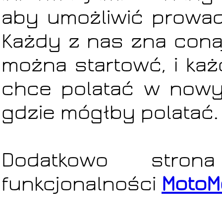
aby umożliwić prowadz
Każdy z nas zna conaj
można startowć, i każ
chce polatać w nowym
gdzie mógłby polatać. T
Dodatkowo stron
funkcjonalności
MotoM