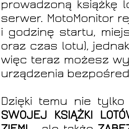
prowadzoną książkę l
serwer. MotoMonitor re
i godzinę startu, miej
oraz czas lotu), jednak
więc teraz możesz wys
urządzenia bezpośredn
Dzięki temu nie tylk
SWOJEJ KSIĄŻKI LOT
ZIEMI
- ale także
ZABE